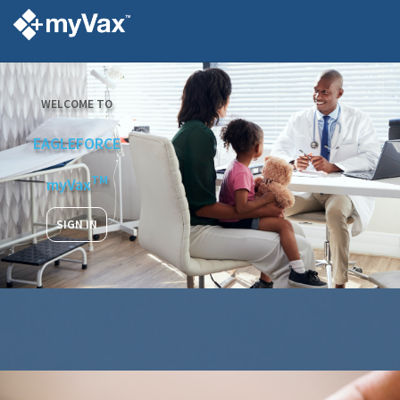
Language
WELCOME TO
EAGLEFORCE
TM
myVax
SIGN IN